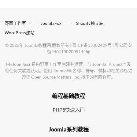
野草工作室
JoomlaFox
Shopify独立站
WordPress建站
©
2026年
Joomla教程网
版权所有 |
粤ICP备13002429号
|
粤公网安
备44011302005144号
MyJoomla.cn是由野草工作室创建并运营，与 Joomla! Project™ 没
有任何关联或认可。使用 Joomla!® 名称、符号、徽标和相关商标须
遵守 Open Source Matters, Inc. 授予的有限许可。
编程基础教程
PHP8快速入门
Joomla系列教程