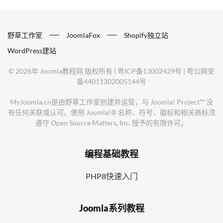
野草工作室
JoomlaFox
Shopify独立站
WordPress建站
©
2026年
Joomla教程网
版权所有 |
粤ICP备13002429号
|
粤公网安
备44011302005144号
MyJoomla.cn是由野草工作室创建并运营，与 Joomla! Project™ 没
有任何关联或认可。使用 Joomla!® 名称、符号、徽标和相关商标须
遵守 Open Source Matters, Inc. 授予的有限许可。
编程基础教程
PHP8快速入门
Joomla系列教程