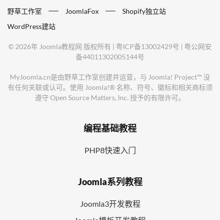
野草工作室
JoomlaFox
Shopify独立站
WordPress建站
©
2026年
Joomla教程网
版权所有 |
粤ICP备13002429号
|
粤公网安
备44011302005144号
MyJoomla.cn是由野草工作室创建并运营，与 Joomla! Project™ 没
有任何关联或认可。使用 Joomla!® 名称、符号、徽标和相关商标须
遵守 Open Source Matters, Inc. 授予的有限许可。
编程基础教程
PHP8快速入门
Joomla系列教程
Joomla3开发教程